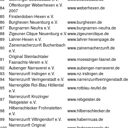
Offenburger Weberhexen e.V.
84
www.weberhexen.de
2007
85
Finsterdoben-Hexen e.V.
86
Burghexen Neuenburg e.V.
www.burghexen.de
87
Burgnarren Neufra e.V.
www.burgnarren-neufra.de
88
Zigeuner-Clique Neuenburg e.V.
www.zigeunerclique.de
89
Lahrer-Hexen e.V.
www.lahrer-hexenpage.de
Zainemacherzunft Buchenbach
90
www.zainemacherzunft.de
e.V.
Original Steinlachtaler
91
www.moessinger-fasnet.de
Fasnachts-Verein e.V.
92
Aubenger Narraverei e.V.
www.aubenger-narraverei.de
93
Narrenzunft Irslingen e.V.
www.nz-irslingen.de
94
Narrenzunft Veringenstadt e.V.
www.narrenzunftveringenstadt.de
Narrengilde Rot-Blau Höllental
95
www.rotblau-teufel.de
e.V.
Narrenzunft Krozinger
97
www.rebgeister.de
Rebgeister e.V.
Hilbenschlecker Frohnstetten
98
www.hilbenschlecker.de
e.V.
99
Narrenzunft Villingendorf e.V.
www.habermuas.de
Narrenzunft Original
100
www.lindenmaennle.de