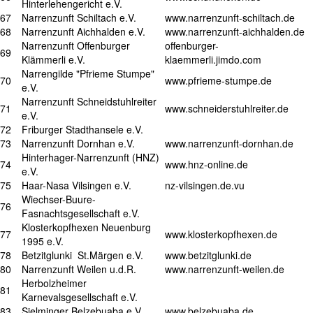
Hinterlehengericht e.V.
67
Narrenzunft Schiltach e.V.
www.narrenzunft-schiltach.de
68
Narrenzunft Aichhalden e.V.
www.narrenzunft-aichhalden.de
Narrenzunft Offenburger
offenburger-
69
Klämmerli e.V.
klaemmerli.jimdo.com
Narrengilde "Pfrieme Stumpe"
70
www.pfrieme-stumpe.de
e.V.
Narrenzunft Schneidstuhlreiter
71
www.schneiderstuhlreiter.de
e.V.
72
Friburger Stadthansele e.V.
73
Narrenzunft Dornhan e.V.
www.narrenzunft-dornhan.de
Hinterhager-Narrenzunft (HNZ)
74
www.hnz-online.de
e.V.
75
Haar-Nasa Vilsingen e.V.
nz-vilsingen.de.vu
Wiechser-Buure-
76
Fasnachtsgesellschaft e.V.
Klosterkopfhexen Neuenburg
77
www.klosterkopfhexen.de
1995 e.V.
78
Betzitglunki St.Märgen e.V.
www.betzitglunki.de
80
Narrenzunft Weilen u.d.R.
www.narrenzunft-weilen.de
Herbolzheimer
81
Karnevalsgesellschaft e.V.
83
Sielminger Belzebuaba e.V.
www.belzebuaba.de