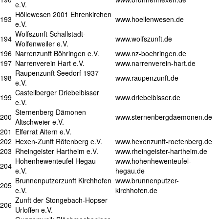
e.V.
Höllewesen 2001 Ehrenkirchen
193
www.hoellenwesen.de
e.V.
Wolfszunft Schallstadt-
194
www.wolfszunft.de
Wolfenweiler e.V.
196
Narrenzunft Böhringen e.V.
www.nz-boehringen.de
197
Narrenverein Hart e.V.
www.narrenverein-hart.de
Raupenzunft Seedorf 1937
198
www.raupenzunft.de
e.V.
Castellberger Driebelbisser
199
www.driebelbisser.de
e.V.
Sternenberg Dämonen
200
www.sternenbergdaemonen.de
Altschweier e.V.
201
Elferrat Aitern e.V.
202
Hexen-Zunft Rötenberg e.V.
www.hexenzunft-roetenberg.de
203
Rheingeister Hartheim e.V.
www.rheingeister-hartheim.de
Hohenhewenteufel Hegau
www.hohenhewenteufel-
204
e.V.
hegau.de
Brunnenputzerzunft Kirchhofen
www.brunnenputzer-
205
e.V.
kirchhofen.de
Zunft der Stongebach-Hopser
206
Urloffen e.V.