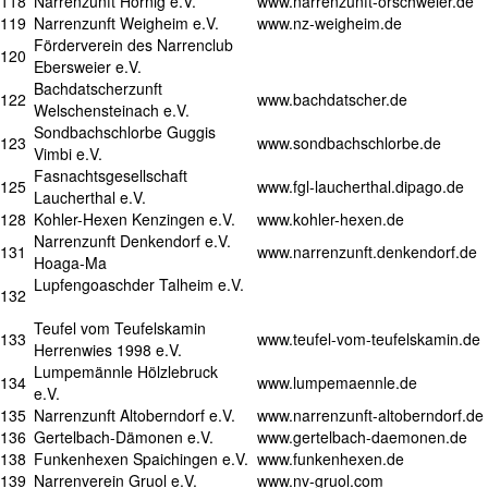
118
Narrenzunft Hornig e.V.
www.narrenzunft-orschweier.de
119
Narrenzunft Weigheim e.V.
www.nz-weigheim.de
Förderverein des Narrenclub
120
Ebersweier e.V.
Bachdatscherzunft
122
www.bachdatscher.de
Welschensteinach e.V.
Sondbachschlorbe Guggis
123
www.sondbachschlorbe.de
Vimbi e.V.
Fasnachtsgesellschaft
125
www.fgl-laucherthal.dipago.de
Laucherthal e.V.
128
Kohler-Hexen Kenzingen e.V.
www.kohler-hexen.de
Narrenzunft Denkendorf e.V.
131
www.narrenzunft.denkendorf.de
Hoaga-Ma
Lupfengoaschder Talheim e.V.
132
Teufel vom Teufelskamin
133
www.teufel-vom-teufelskamin.de
Herrenwies 1998 e.V.
Lumpemännle Hölzlebruck
134
www.lumpemaennle.de
e.V.
135
Narrenzunft Altoberndorf e.V.
www.narrenzunft-altoberndorf.de
136
Gertelbach-Dämonen e.V.
www.gertelbach-daemonen.de
138
Funkenhexen Spaichingen e.V.
www.funkenhexen.de
139
Narrenverein Gruol e.V.
www.nv-gruol.com