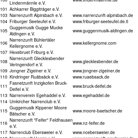
Lindenmännle e.V.
101
Achkarrer Biggiträger e.V.
103
Narrenzunft Alpirsbach e.V.
www.narrenzunft-alpirsbach.de
104
Friburger Seeteufel e.V.
www.friburger-seeteufel.de.tl
Guggemusik Gugge Mucke
105
www.guggenmusik-aldingen.de
Aldingen e.V.
Narrenzunft Bühlertäler
106
www.kellergnome.com
Kellergnome e.V.
107
Hexebruet Friburg e.V.
Narrenzunft Glecklesbender
108
www.glecklesbender.de
Veringendorf e.V.
109
Jongner Zigeiner e.V.
www.jongner-zigeiner.de
110
Kindringer Ruäbsäck e.V.
www.ruaebsack.de
Fasnetzunft Inzigkofen Bruck-
111
www.bruck-deifel.de
Deifel e.V.
113
Narrenverein Egehaddel e.V.
www.egehaddel.de
114
Umkircher Narrenclub e.V.
Guggemusik Kippener Moore
115
www.moore-baetscher.de
Bätscher e.V.
Narrenzunft "Feifer" Feldhausen
116
www.nz-feifer.de
e.V.
117
Narrenclub Ebersweier e.V.
www.ncebersweier.de