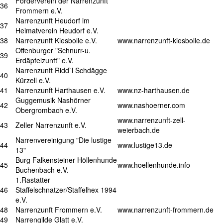
Förderverein der Narrenzunft
36
Frommern e.V.
Narrenzunft Heudorf im
37
Heimatverein Heudorf e.V.
38
Narrenzunft Kiesbolle e.V.
www.narrenzunft-kiesbolle.de
Offenburger "Schnurr-u.
39
Erdäpfelzunft" e.V.
Narrenzunft Ridd`l Schdägge
40
Kürzell e.V.
41
Narrenzunft Harthausen e.V.
www.nz-harthausen.de
Guggemusik Nashörner
42
www.nashoerner.com
Obergrombach e.V.
www.narrenzunft-zell-
43
Zeller Narrenzunft e.V.
weierbach.de
Narrenvereinigung "Die lustige
44
www.lustige13.de
13"
Burg Falkensteiner Höllenhunde
45
www.hoellenhunde.info
Buchenbach e.V.
1.Rastatter
46
Staffelschnatzer/Staffelhex 1994
e.V.
48
Narrenzunft Frommern e.V.
www.narrenzunft-frommern.de
49
Narrengilde Glatt e.V.