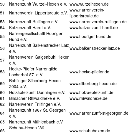
50
Narrenzunft Wurzel-Hexen e.V.
www.wurzelhexen.de
www.narrenverein-
51
Narrenverein Lippertsreute e.V.
lippertsreute.de
53
Narrenzunft Rulfingen e.V.
www.narrenverein-rulfingen.de
54
Katzenzunft Hardt e.V.
www.katzenzunft-hardt.de
Narrengesellschafft Hooriger
55
www.hooriger-hund.de
Hund e.V.
Narrenzunft Balkenstrecker Laiz
56
www.balkenstrecker-laiz.de
e.V.
Narrenverein Galgenbühl Hexen
57
e.V.
Hecke-Pfiefer Narrengilde
58
www.hecke-pfiefer.de
Locherhof 87 e.V.
Bahlinger Silberberg-Hexen
59
www.silberberg-hexen.de
2004 e.V.
60
Holzäpfelzunft Dunningen e.V.
www.holzaepfelzunft.de
61
Brisacher Rhiwaldhexe e.V.
www.rhiwaldhexe.de
62
Narrenverein Trillfingen e.V.
Narrenzunft 1967 St. Georgen
64
www.narrenzunft-st-georgen.de
e.V.
65
Narrenzunft Mühlenbach e.V.
Schuhu-Hexen `86
66
www.schuhuhexen.de