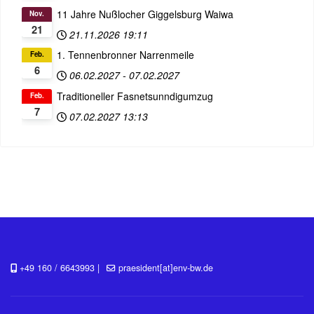
11 Jahre Nußlocher Giggelsburg Waiwa
Nov.
21
21.11.2026
19:11
1. Tennenbronner Narrenmeile
Feb.
6
06.02.2027
-
07.02.2027
Traditioneller Fasnetsunndigumzug
Feb.
7
07.02.2027
13:13
+49 160 / 6643993 |
praesident[at]env-bw.de