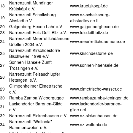
Narrenzunft Mundinger
18
www.kruetzkoepf.de
Krütsköpf e.V.
Narrenzunft Schalksburg
www.nz-schalksburg-
19
Albstadt e.V.
albstadtev.de.tl
20
Galgenberg Hexen Lahr e.V
www.galgenberghexen.de
23
Narrenzunft Fels-Deifl Bitz e.V.
www.felsdeifl-bitz.de
Narrenzunft Meerrettichdämone
24
www.meerrettichdaemone.de
Urloffen 2004 e.V.
Narrenzunft Kirschdestorre
25
www.kirschdestorre-de
Bischweier 1996 e.V.
Sonnen-Hänsele Zunft
27
www.sonnen-haensele.de
Trossingen e.V.
Narrenzunft Felsaschlupfer
28
Hettingen e.V.
Glimpenheimer Elmetritsche
29
www.elmetrische-wasser.de
e.V.
30
Ramba Zamba Wiebergugge
www.rambazamba-teningen.de
Lackendorfer Baronen-Gilde
www.lackendorfer-baronen-
31
e.V.
gilde.net
32
Narrenzunft Sickenhausen e.V.
www.nz-sickenhausen.de
Narrenzunft "Wolfonia"
34
www.nz-wolfonia.de
Rammersweier e.V.