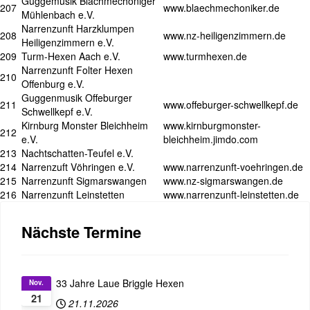
Guggemusik Blächmechoniger
207
www.blaechmechoniker.de
Mühlenbach e.V.
Narrenzunft Harzklumpen
208
www.nz-heiligenzimmern.de
Heiligenzimmern e.V.
209
Turm-Hexen Aach e.V.
www.turmhexen.de
Narrenzunft Folter Hexen
210
Offenburg e.V.
Guggenmusik Offeburger
211
www.offeburger-schwellkepf.de
Schwellkepf e.V.
Kirnburg Monster Bleichheim
www.kirnburgmonster-
212
e.V.
bleichheim.jimdo.com
213
Nachtschatten-Teufel e.V.
214
Narrenzuft Vöhringen e.V.
www.narrenzunft-voehringen.de
215
Narrenzunft Sigmarswangen
www.nz-sigmarswangen.de
216
Narrenzunft Leinstetten
www.narrenzunft-leinstetten.de
Nächste Termine
33 Jahre Laue Briggle Hexen
Nov.
21
21.11.2026