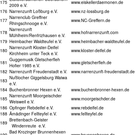
175
www.eiskellerdaemonen.de
2009 e.V.
176
Narrenzunft Loßburg e.V.
www.nz-lossburg.de
Narrenclub Greffner
177
www.NC-Greffern.de
Rhingschnooge e.V.
Narrenzunft
178
www.hofnarrenzunft.com
Mühlheim/Renfrizhausen e.V.
179
Heimbacher Waldteufel e.V.
www.heimbacher-waldteufel.de
Narrenzunft Kloster-Deifel
180
www.kloster-deifel.de
Kirchheim unter Teck e.V.
Guggemusik Gletscherfleh
181
www.gletscherfleh.de
Hofier 1985 e.V.
182
Narrenzunft Freudenstadt e.V.
www.narrenzunft-freudenstadt.de
Nußlocher Giggelsburg Waiwa
183
e.V.
184
Buchenbronner Hexen e.V.
www.buchenbronner-hexen.de
Narrenzunft Moorgeischder
185
www.moorgeischder.de
Weisweil e.V.
186
Opfinger Rebdeifel e.V.
www.rebdeifel.de
188
Ämädinger Fellteyfel e.V.
www.fellteyfel.de
Brettenbach-Geister
189
Windenreute e.V.
Bad Krozinger Brunnenhexen
190
www.brunnenhexen.de