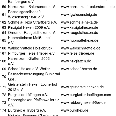
Bambergen e.V.
159
Narrenzunft Baiersbronn e.V.
www.narrenzunft-baiersbronn.de
Fasnetsgesellschaft
161
www.fgwiesensteig.de
Wiesensteig 1846 e.V.
162
Schmeia-Hexa Straßberg e.V.
www.schmeia-hexa.de
163
Kinzigtal-Hexen 2009 e.V.
www.kinzigtalhexen.de
164
Ornemer Raugeisthexen e.V.
www.raugeisthexen.de
Hubmattehexe Meißenheim
165
www.hubmattehexe.de
e.V.
166
Waldschrättele Hölzlebruck
www.waldschraettele.de
167
Nimburger Felse-Trieber e.V.
www.felse-trieber.de
Narrenzunft Glatten 2002
168
www.nz-glatten.de
e.V.
169
Schoaf-Hexen e.V. Weiler
www.schoaf-hexen.de
Fasnachtsvereinigung Bühlertal
170
GbR
Geisterstein-Hexen Locherhof
171
www.geistersteinhexen.de
2012 e.V.
172
Burgkeiler Löffingen e.V.
www.burgkeiler-loeffingen.com
Rebberghexen Pfaffenweiler 95
173
www.rebberghexen95ev.de
e.V.
174
Burghex`e Tryberg e.V.
www.burghex.de
Eiskellerdämonen Oberachern