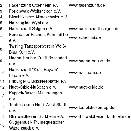
2
Fasentzunft Ottenheim e.V.
www.fasentzunft.de
3
Forlenwald-Wolfshexen e.V.
4
Bäschili-Hexe Allmeschwier e.V.
5
Narrengilde Wyhl e.V.
6
Narrenzunft Sulgen e.V.
www.narrenzunft-sulgen.de
Forchemer Fasnets Kom mit he
7
www.schell-mi.de
e.V.
Twirling Tanzsportverein Weiß-
8
Blau Kehl e.V.
Hagen-Henker-Zunft Beffendorf
9
www.hagen-henker.de
e.V.
Narrenzunft "Klein Bayern"
10
www.nz-fluorn.de
Fluorn e.V.
11
Friburger Glückskleeblätter e.V.
12
Nucti-Gilde-Nußbach e.V.
www.nucti-gilde.de
Käppeli-Baschi Malterdingen
13
e.V.
Teufelshexen Nord-West-Stadt
14
www.teufelshexen-og.de
e.V.
15
Rhinwaldhexen Burkheim e.V.
www.rhinwaldhexen-burkheim.de
Guggemusik Pfümequetscher
16
Wagenstadt e.V.