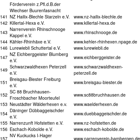
Förderverein z.Pfl.d.B.der
Wiechser Buurenfasnacht
141
NZ Hailix-Blechle Starzeln e.V.
www.nz-hailix-blechle.de
142
Killertal-Hexa e.V.
www.killertal-hexa.de
Narrenverein Rhinschnooge
143
www.rhinschnooge.de
Kappel e.V.
144
Kähler-Rhinhäxe e.V.
www.kehler-rhinhexen.npage.de
146
Lurewiebli Schuttertal e.V.
www.lurewiebli.de
NZ Eichberggeister Blumberg
147
www.eichberggeister.de
e.V.
Schwarzwaldhexen Peterzell
www.schwarzwaldhexen-
149
e.V.
peterzell.de
Breisgau-Biester Freiburg
151
www.breisgau-biester.de
e.V.
SC 88 Bruchhausen-
152
www.sc88bruchhausen.de
Froschbacher Moorteufel
153
Neustädter Wälderhexen e.v.
www.waelderhexen.de
Däninger Dübbaggeischder
154
www.duebbaggeischder.de
e.V.
155
Narrenzunft Hofstetten e.V.
www.nz-hofstetten.de
156
Eschach-Kobolde e.V.
www.eschach-kobolde.de
NV Kuckucks I-Hager
157
www.narrenverein-bambergen.de